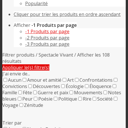
Popularité
Cliquer pour trier les produits en ordre ascendant
Afficher
-1 Produits par page
-1 Produits par page
-2 Produits par page
-3 Produits par page
Filtrer produits
/
Spectacle Vivant
/ Afficher les 108
résultats
Appliquer le(s) filtre(s)
J'ai envie de...
Aucun
Amour et amitié
Art
Confrontations
Convictions
Découvertes
Écologie
Éloquence
Famille
Fête
Guerre et paix
Mouvements
Notes
bleues
Peur
Poésie
Politique
Rire
Société
Voyage
Zénitude
Trier par