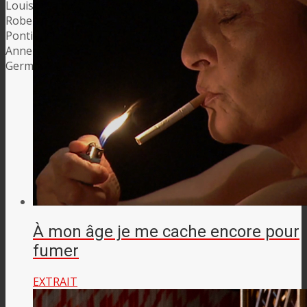
Louise Narboni
Denis Caïozzi
Florent Trochel
Roberto Maria Grassi
Valérie Urréa
Jean-Christophe
Pontiès
François Goetghebeur
François Caudal
Anne Dorr
François Dubreuil
Koffi Kwahulé
Greg
Germain
À mon âge je me cache encore pour
fumer
EXTRAIT