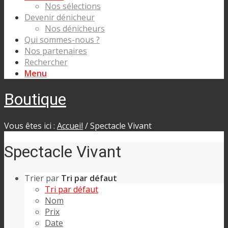
Nos sélections
Devenir dénicheur
Nos dénicheurs
Qui sommes-nous ?
Nos partenaires
Rechercher
Menu
Boutique
Vous êtes ici :
Accueil
/
Spectacle Vivant
Spectacle Vivant
Trier par
Tri par défaut
Tri par défaut
Nom
Prix
Date