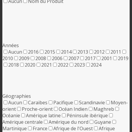
Aucun
Nom du Produit
Années
Aucun
2016
2015
2014
2013
2012
2011
2010
2009
2008
2006
2007
2017
2001
2019
2018
2020
2021
2022
2023
2024
Géographies
Aucun
Caraïbes
Pacifique
Scandinavie
Moyen-
orient
Proche-orient
Océan Indien
Maghreb
Océanie
Amérique latine
Péninsule ibérique
Amérique centrale
Amérique du nord
Guyane
Martinique
France
Afrique de l'Ouest
Afrique