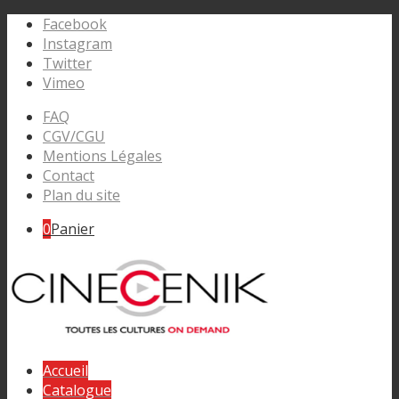
Facebook
Instagram
Twitter
Vimeo
FAQ
CGV/CGU
Mentions Légales
Contact
Plan du site
0
Panier
Accueil
Catalogue