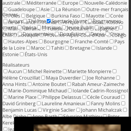
australe
Méditerranée
Europe
Nouvelle-Calédonie
Guadeloupe
Asie
La Réunion
Outre-mer français
Genres
Pôles
Belgique
Burkina Faso
Mayotte
Corée
Aucun
Théâtre
Spectacle Vivant
Programmes
Ile de France
Irlande
Afrique
Canada
Kosovo
courts
Opéra
Musique
Jeune Public
Humour
Mali
Ukraine
Tunisie
Occitanie
Espagne
Fiction
Documentaire
Docufiction
Danse
Cirque
Chili
Slovaquie
Provence-Alpes-Côte d'Azur
Congo
Hautes-Alpes
Bourgogne
Franche-Comté
Pays
de la Loire
Maroc
Tahiti
Bretagne
Islande
Estonie
États-Unis
Réalisateurs
Aucun
Michel Reinette
Mariette Monpierre
Hélène Crouzillat
Maya Duverdier
Joe Rohanne
Anna Hints
Antoine Boutet
Rabah Ameur-Zaimeche
Marie-Dominique Michaud
Iolande Cadrin-Rossignol
Marine Place
Philippe Delassus
Cécile Couraud
David Grinberg
Laureline Amanieux
Fanny Molins
Benjamin Lucas
Virginie Saclier
Johann Michalczak
Albe Diaho
Anne Barth
Séverine Mathieu
Peter
Kerekes
Alice Diop
David Rane
Neasa Ní Chianáin
Jean Boiron-Lajous
Maxime Giroux
Éric Michel