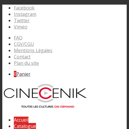
Facebook
Instagram
Twitter
Vimeo
FAQ
CGV/CGU
Mentions Légales
Contact
Plan du site
0
Panier
Accueil
Catalogue