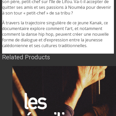
son père, petit-chef sur l’île de Lifou. Va-t-il accepter de
quitter ses amis et ses passions à Nouméa pour devenir
à son tour « petit-chef » de sa tribu ?
À travers la trajectoire singulière de ce jeune Kanak, ce
documentaire explore comment l’art, et notamment
comment la danse hip hop, peuvent créer une nouvelle
forme de dialogue et d’expression entre la jeunesse
calédonienne et ses cultures traditionnelles.
Related Products