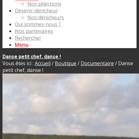
Nos sélections
Devenir dénicheur
Nos dénicheurs
Qui sommes-nous ?
Nos partenaires
Rechercher
Menu
Danse petit chef, danse !
Vous êtes ici :
Accueil
/
Boutique
/
Documentaire
/
Danse
petit chef, danse !