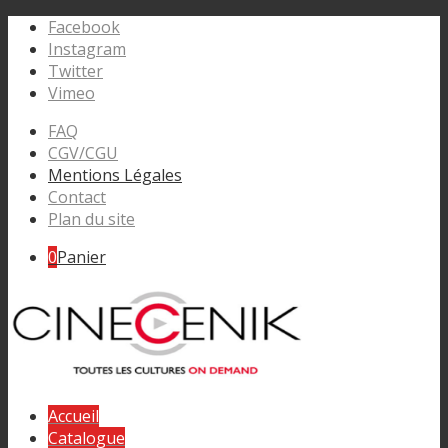
Facebook
Instagram
Twitter
Vimeo
FAQ
CGV/CGU
Mentions Légales
Contact
Plan du site
0
Panier
Accueil
Catalogue