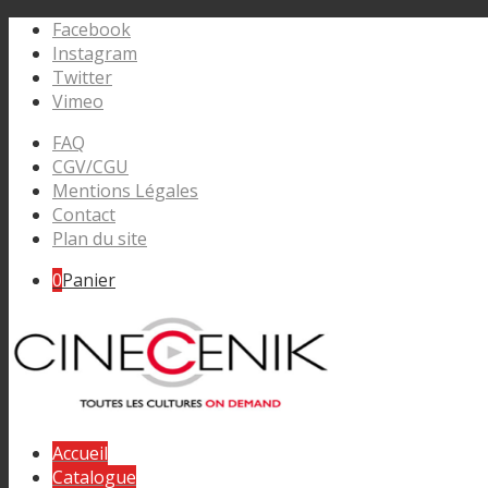
Facebook
Instagram
Twitter
Vimeo
FAQ
CGV/CGU
Mentions Légales
Contact
Plan du site
0
Panier
Accueil
Catalogue