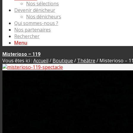
Nos sélections
Devenir dénicheur
Nos dénicheurs
Qui sommes-nous ?
Nos partenaires
Rechercher
Menu
Misterioso – 119
Vous êtes ici :
Accueil
/
Boutique
/
Théâtre
/
Misterioso – 1