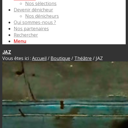
Nos sélections
Devenir dénicheur
Nos dénicheurs
Qui sommes-nous ?
Nos partenaires
Rechercher
Menu
JAZ
Vous êtes ici :
Accueil
/
Boutique
/
Théâtre
/
JAZ