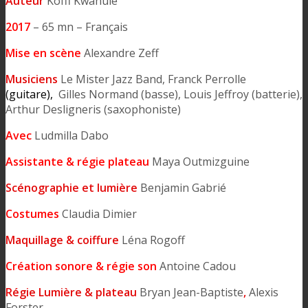
Auteur
Koffi Kwahulé
2017
– 65 mn – Français
Mise en scène
Alexandre Zeff
Musiciens
Le Mister Jazz Band, Franck Perrolle
(guitare),
Gilles Normand (basse), Louis Jeffroy (batterie),
Arthur Desligneris (saxophoniste)
Avec
Ludmilla Dabo
Assistante & régie plateau
Maya Outmizguine
Scénographie et lumière
Benjamin Gabrié
Costumes
Claudia Dimier
Maquillage & coiffure
Léna Rogoff
Création sonore & régie son
Antoine Cadou
Régie Lumière & plateau
Bryan Jean-Baptiste
,
Alexis
Forster