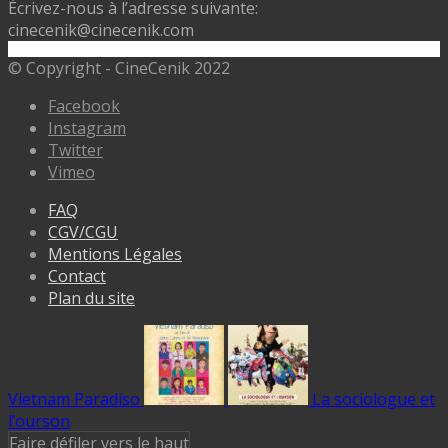
Écrivez-nous à l’adresse suivante:
cinecenik@cinecenik.com
© Copyright - CineCenik 2022
Facebook
Instagram
Twitter
Vimeo
FAQ
CGV/CGU
Mentions Légales
Contact
Plan du site
Vietnam Paradiso
La sociologue et
l’ourson
Faire défiler vers le haut