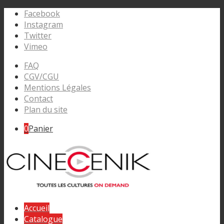
Facebook
Instagram
Twitter
Vimeo
FAQ
CGV/CGU
Mentions Légales
Contact
Plan du site
0
Panier
Accueil
Catalogue