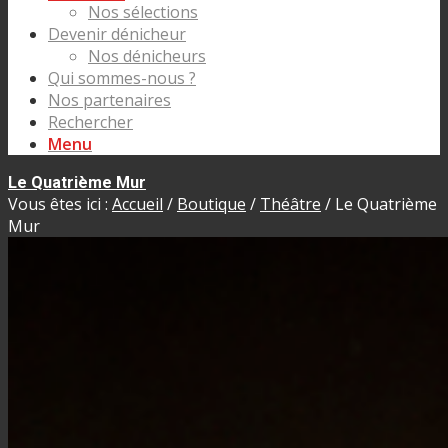
Nos sélections
Devenir dénicheur
Nos dénicheurs
Qui sommes-nous ?
Nos partenaires
Rechercher
Menu
Le Quatrième Mur
Vous êtes ici :
Accueil
/
Boutique
/
Théâtre
/
Le Quatrième
Mur