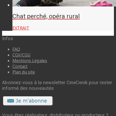
Chat perché, opéra rural
EXTRAIT
Infos
FAQ
CGV/CGU
Mentions Légales
Contact
Plan du site
Abonnez-vous à la newsletter CineCenik pour rester
informé des nouveautés
Vous êtes réalisateur, distributeur ou producteur ?