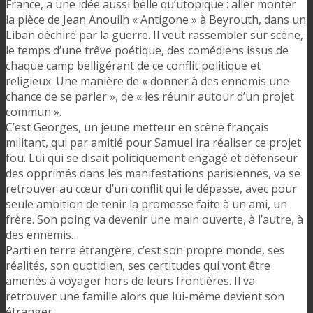
France, a une idée aussi belle qu’utopique : aller monter
la pièce de Jean Anouilh « Antigone » à Beyrouth, dans un
Liban déchiré par la guerre. Il veut rassembler sur scène,
le temps d’une trêve poétique, des comédiens issus de
chaque camp belligérant de ce conflit politique et
religieux. Une manière de « donner à des ennemis une
chance de se parler », de « les réunir autour d’un projet
commun ».
C’est Georges, un jeune metteur en scène français
militant, qui par amitié pour Samuel ira réaliser ce projet
fou. Lui qui se disait politiquement engagé et défenseur
des opprimés dans les manifestations parisiennes, va se
retrouver au cœur d’un conflit qui le dépasse, avec pour
seule ambition de tenir la promesse faite à un ami, un
frère. Son poing va devenir une main ouverte, à l’autre, à
des ennemis…
Parti en terre étrangère, c’est son propre monde, ses
réalités, son quotidien, ses certitudes qui vont être
amenés à voyager hors de leurs frontières. Il va
retrouver une famille alors que lui-même devient son
étranger.