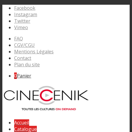
Facebook
Instagram
Twitter
Vimeo
FAQ
CGV/CGU
Mentions Légales
Contact
Plan du site
0
Panier
Accueil
Catalogue