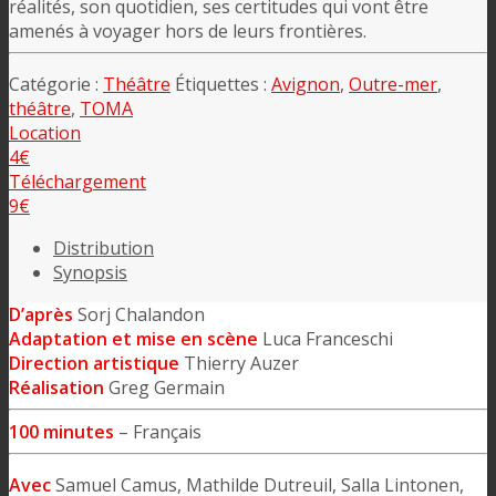
réalités, son quotidien, ses certitudes qui vont être
amenés à voyager hors de leurs frontières.
Catégorie :
Théâtre
Étiquettes :
Avignon
,
Outre-mer
,
théâtre
,
TOMA
Location
4€
Téléchargement
9€
Distribution
Synopsis
D’après
Sorj Chalandon
Adaptation et mise en scène
Luca Franceschi
Direction artistique
Thierry Auzer
Réalisation
Greg Germain
100 minutes
– Français
Avec
Samuel Camus, Mathilde Dutreuil, Salla Lintonen,