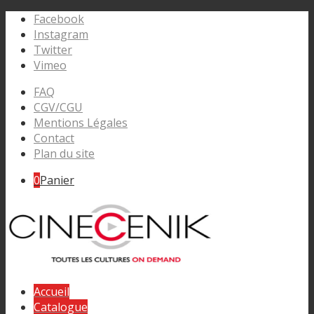
Facebook
Instagram
Twitter
Vimeo
FAQ
CGV/CGU
Mentions Légales
Contact
Plan du site
0
Panier
Accueil
Catalogue