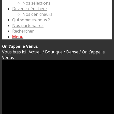
Nos sélections
Devenir dénicheur
Nos dénicheurs
Qui sommes-nous ?
Nos partenaires
Rechercher
Menu
On t’appelle Vénus
Vous êtes ici :
Accueil
/
Boutique
/
Danse
/
On t’appelle
Vénus