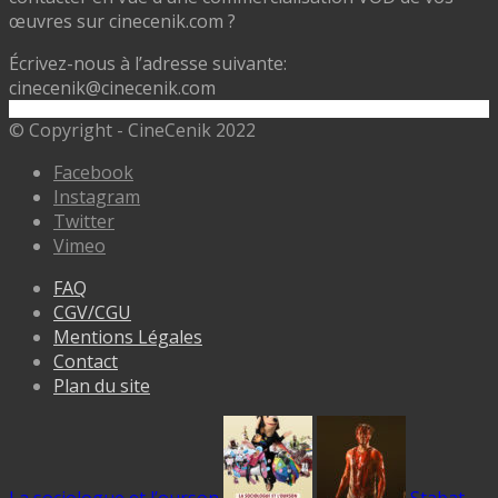
œuvres sur cinecenik.com ?
Écrivez-nous à l’adresse suivante:
cinecenik@cinecenik.com
© Copyright - CineCenik 2022
Facebook
Instagram
Twitter
Vimeo
FAQ
CGV/CGU
Mentions Légales
Contact
Plan du site
La sociologue et l’ourson
Stabat