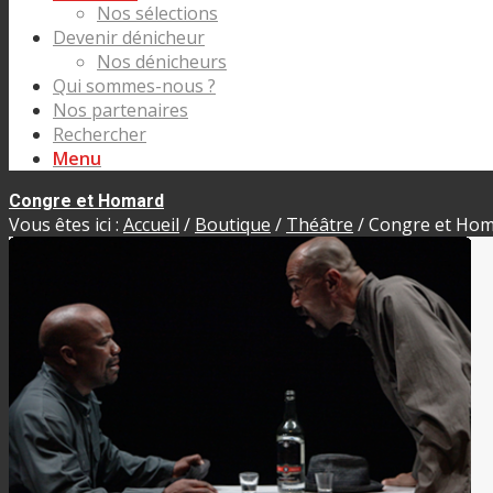
Nos sélections
Devenir dénicheur
Nos dénicheurs
Qui sommes-nous ?
Nos partenaires
Rechercher
Menu
Congre et Homard
Vous êtes ici :
Accueil
/
Boutique
/
Théâtre
/
Congre et Ho