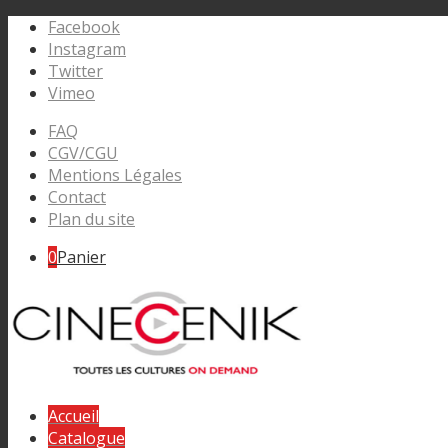
Facebook
Instagram
Twitter
Vimeo
FAQ
CGV/CGU
Mentions Légales
Contact
Plan du site
0
Panier
Accueil
Catalogue