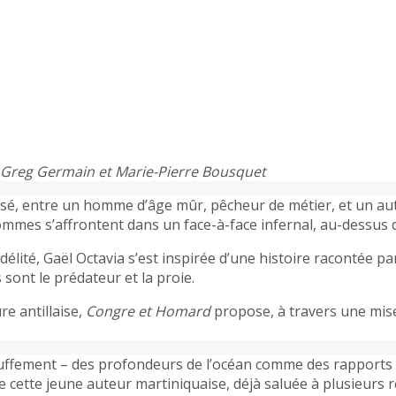
n Greg Germain et Marie-Pierre Bousquet
uisé, entre un homme d’âge mûr, pêcheur de métier, et un au
mes s’affrontent dans un face-à-face infernal, au-dessus du
idélité, Gaël Octavia s’est inspirée d’une histoire racontée 
sont le prédateur et la proie.
re antillaise,
Congre et Homard
propose, à travers une mis
l’étouffement – des profondeurs de l’océan comme des rappor
de cette jeune auteur martiniquaise, déjà saluée à plusieurs 