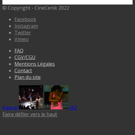
© Copyright - CineCenik 2022
Facebook
Instagram
Twitter
Vimeo
FAQ
CGV/CGU
Mentions Légales
Contact
Plan du site
Kawral
JAZ
Faire défiler vers le haut