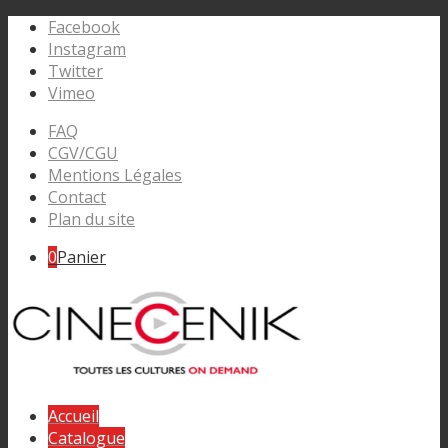
Facebook
Instagram
Twitter
Vimeo
FAQ
CGV/CGU
Mentions Légales
Contact
Plan du site
0
Panier
Accueil
Catalogue