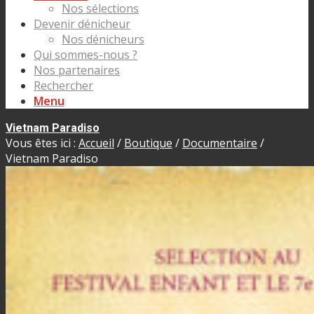
Nos sélections
Devenir dénicheur
Nos dénicheurs
Qui sommes-nous ?
Nos partenaires
Rechercher
Menu
Vietnam Paradiso
Vous êtes ici :
Accueil
/
Boutique
/
Documentaire
/
Vietnam Paradiso