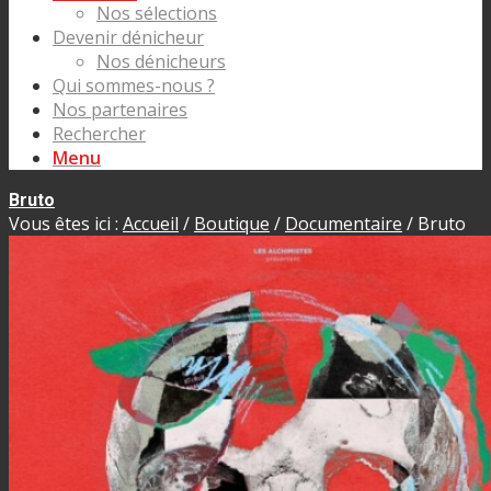
Nos sélections
Devenir dénicheur
Nos dénicheurs
Qui sommes-nous ?
Nos partenaires
Rechercher
Menu
Bruto
Vous êtes ici :
Accueil
/
Boutique
/
Documentaire
/
Bruto