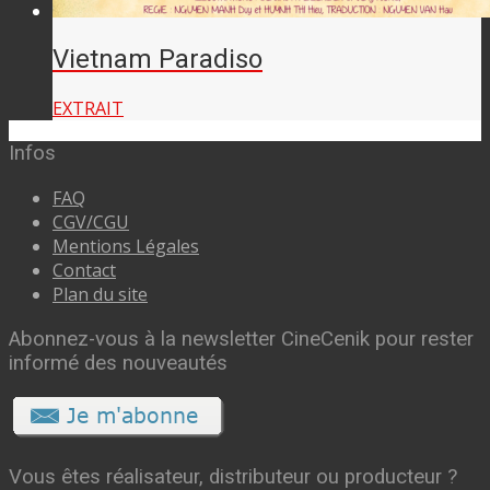
Vietnam Paradiso
EXTRAIT
Infos
FAQ
CGV/CGU
Mentions Légales
Contact
Plan du site
Abonnez-vous à la newsletter CineCenik pour rester
informé des nouveautés
Vous êtes réalisateur, distributeur ou producteur ?