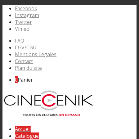
Facebook
Instagram
Twitter
Vimeo
FAQ
CGV/CGU
Mentions Légales
Contact
Plan du site
0
Panier
Accueil
Catalogue