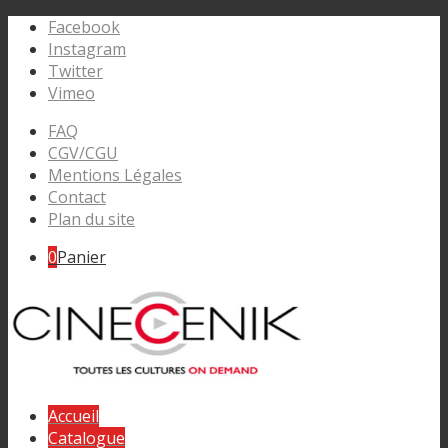
Facebook
Instagram
Twitter
Vimeo
FAQ
CGV/CGU
Mentions Légales
Contact
Plan du site
0
Panier
Accueil
Catalogue