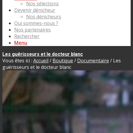
Nos sélections
Devenir dénicheur
Nos dénicheurs
Qui sommes-nous ?
Nos partenaires
Rechercher
Menu
Les guérisseurs et le docteur blanc
Vous êtes ici :
Accueil
/
Boutique
/
Documentaire
/
Les
guérisseurs et le docteur blanc