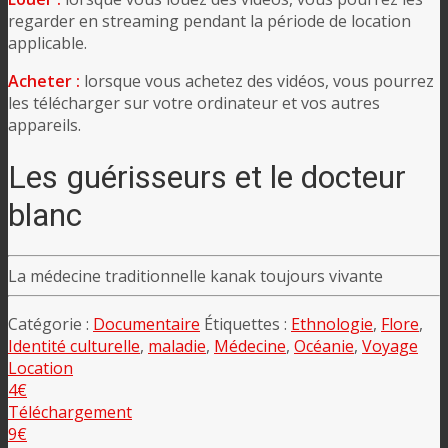
regarder en streaming pendant la période de location
applicable.
Acheter :
lorsque vous achetez des vidéos, vous pourrez
les télécharger sur votre ordinateur et vos autres
appareils.
Les guérisseurs et le docteur
blanc
La médecine traditionnelle kanak toujours vivante
Catégorie :
Documentaire
Étiquettes :
Ethnologie
,
Flore
,
Identité culturelle
,
maladie
,
Médecine
,
Océanie
,
Voyage
Location
4€
Téléchargement
9€