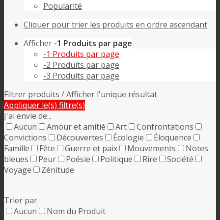
Popularité
Cliquer pour trier les produits en ordre ascendant
Afficher
-1 Produits par page
-1 Produits par page
-2 Produits par page
-3 Produits par page
Filtrer produits
/ Afficher l'unique résultat
Appliquer le(s) filtre(s)
J'ai envie de...
Aucun
Amour et amitié
Art
Confrontations
Convictions
Découvertes
Écologie
Éloquence
Famille
Fête
Guerre et paix
Mouvements
Notes
bleues
Peur
Poésie
Politique
Rire
Société
Voyage
Zénitude
Trier par
Aucun
Nom du Produit