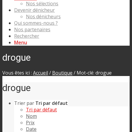
Nos sélections
Devenir dénicheur
Nos dénicheurs
Qui sommes-nous ?
Nos partenaires
Rechercher
Menu
drogue
Vous êtes ici :
Accueil
/
Boutique
/
Mot-clé: drogue
drogue
Trier par
Tri par défaut
Tri par défaut
Nom
Prix
Date