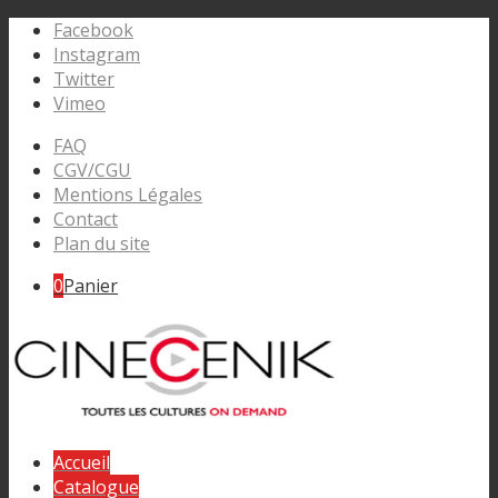
Facebook
Instagram
Twitter
Vimeo
FAQ
CGV/CGU
Mentions Légales
Contact
Plan du site
0
Panier
Accueil
Catalogue