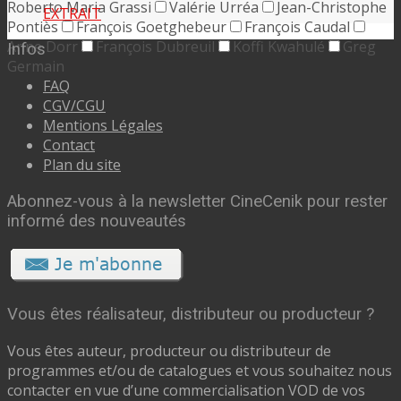
Roberto Maria Grassi
Valérie Urréa
Jean-Christophe
EXTRAIT
Pontiès
François Goetghebeur
François Caudal
Anne Dorr
François Dubreuil
Koffi Kwahulé
Greg
Infos
Germain
FAQ
CGV/CGU
Mentions Légales
Contact
Plan du site
Abonnez-vous à la newsletter CineCenik pour rester
informé des nouveautés
Vous êtes réalisateur, distributeur ou producteur ?
Vous êtes auteur, producteur ou distributeur de
programmes et/ou de catalogues et vous souhaitez nous
contacter en vue d’une commercialisation VOD de vos