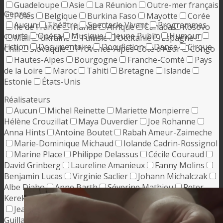
Guadeloupe
Asie
La Réunion
Outre-mer français
Genres
Pôles
Belgique
Burkina Faso
Mayotte
Corée
Aucun
Théâtre
Spectacle Vivant
Programmes
Ile de France
Irlande
Afrique
Canada
Kosovo
courts
Opéra
Musique
Jeune Public
Humour
Mali
Ukraine
Tunisie
Occitanie
Espagne
Fiction
Documentaire
Docufiction
Danse
Cirque
Chili
Slovaquie
Provence-Alpes-Côte d'Azur
Congo
Hautes-Alpes
Bourgogne
Franche-Comté
Pays
de la Loire
Maroc
Tahiti
Bretagne
Islande
Estonie
États-Unis
Réalisateurs
Aucun
Michel Reinette
Mariette Monpierre
Hélène Crouzillat
Maya Duverdier
Joe Rohanne
Anna Hints
Antoine Boutet
Rabah Ameur-Zaimeche
Marie-Dominique Michaud
Iolande Cadrin-Rossignol
Marine Place
Philippe Delassus
Cécile Couraud
David Grinberg
Laureline Amanieux
Fanny Molins
Benjamin Lucas
Virginie Saclier
Johann Michalczak
Albe Diaho
Anne Barth
Séverine Mathieu
Peter
Kerekes
Alice Diop
David Rane
Neasa Ní Chianáin
Jean Boiron-Lajous
Maxime Giroux
Éric Michel
Guillaume de Ginestel
Myriam Verreault
Blandine