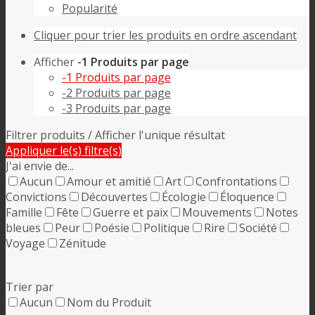
Popularité
Cliquer pour trier les produits en ordre ascendant
Afficher
-1 Produits par page
-1 Produits par page
-2 Produits par page
-3 Produits par page
Filtrer produits
/ Afficher l'unique résultat
Appliquer le(s) filtre(s)
J'ai envie de...
Aucun
Amour et amitié
Art
Confrontations
Convictions
Découvertes
Écologie
Éloquence
Famille
Fête
Guerre et paix
Mouvements
Notes
bleues
Peur
Poésie
Politique
Rire
Société
Voyage
Zénitude
Trier par
Aucun
Nom du Produit