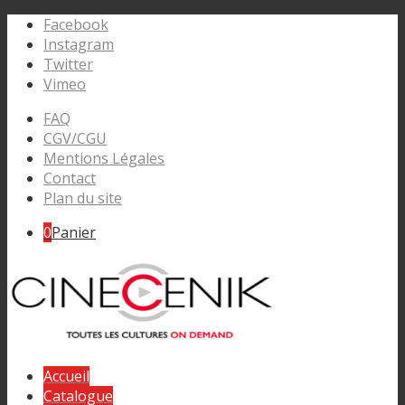
Facebook
Instagram
Twitter
Vimeo
FAQ
CGV/CGU
Mentions Légales
Contact
Plan du site
0
Panier
Accueil
Catalogue