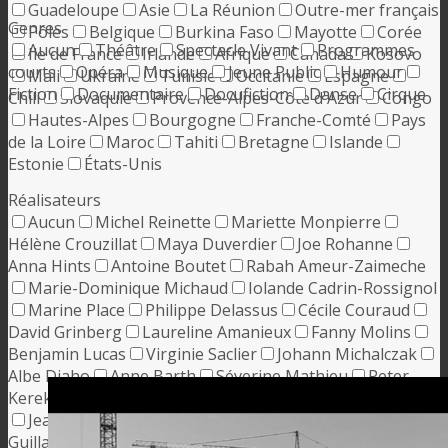
Guadeloupe
Asie
La Réunion
Outre-mer français
Genres
Pôles
Belgique
Burkina Faso
Mayotte
Corée
Aucun
Théâtre
Spectacle Vivant
Programmes
Ile de France
Irlande
Afrique
Canada
Kosovo
courts
Opéra
Musique
Jeune Public
Humour
Mali
Ukraine
Tunisie
Occitanie
Espagne
Fiction
Documentaire
Docufiction
Danse
Cirque
Chili
Slovaquie
Provence-Alpes-Côte d'Azur
Congo
Hautes-Alpes
Bourgogne
Franche-Comté
Pays
de la Loire
Maroc
Tahiti
Bretagne
Islande
Estonie
États-Unis
Réalisateurs
Aucun
Michel Reinette
Mariette Monpierre
Hélène Crouzillat
Maya Duverdier
Joe Rohanne
Anna Hints
Antoine Boutet
Rabah Ameur-Zaimeche
Marie-Dominique Michaud
Iolande Cadrin-Rossignol
Marine Place
Philippe Delassus
Cécile Couraud
David Grinberg
Laureline Amanieux
Fanny Molins
Benjamin Lucas
Virginie Saclier
Johann Michalczak
Albe Diaho
Anne Barth
Séverine Mathieu
Peter
Kerekes
Alice Diop
David Rane
Neasa Ní Chianáin
Jean Boiron-Lajous
Maxime Giroux
Éric Michel
Guillaume de Ginestel
Myriam Verreault
Blandine