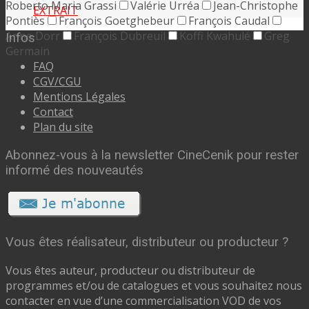
Roberto Maria Grassi
Valérie Urréa
Jean-Christophe
EXTRAIT
Pontiès
François Goetghebeur
François Caudal
Anne Dorr
François Dubreuil
Koffi Kwahulé
Greg
Infos
Germain
FAQ
CGV/CGU
Mentions Légales
Contact
Plan du site
Abonnez-vous à la newsletter CineCenik pour rester
informé des nouveautés
Vous êtes réalisateur, distributeur ou producteur ?
Vous êtes auteur, producteur ou distributeur de
programmes et/ou de catalogues et vous souhaitez nous
contacter en vue d’une commercialisation VOD de vos