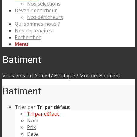
Nos sélections
Devenir dénicheur
Nos dénicheurs
Qui sommes-nous ?
Nos partenaires
Rechercher
Menu
Batiment
Vous êtes ici :
Accueil
/
Boutique
/
Mot-clé: Batiment
Batiment
Trier par
Tri par défaut
Tri par défaut
Nom
Prix
Date